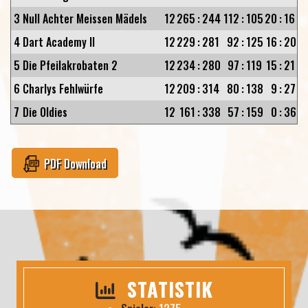
3
Null Achter Meissen Mädels
12
265
:
244
112
:
105
20
:
16
4
Dart Academy II
12
229
:
281
92
:
125
16
:
20
5
Die Pfeilakrobaten 2
12
234
:
280
97
:
119
15
:
21
6
Charlys Fehlwürfe
12
209
:
314
80
:
138
9
:
27
7
Die Oldies
12
161
:
338
57
:
159
0
:
36
PDF Download
STATISTIK