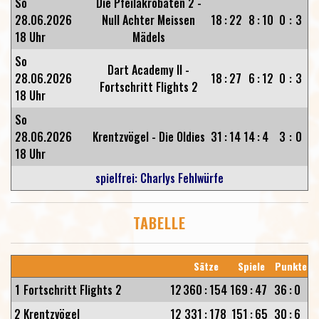
So
Die Pfeilakrobaten 2 -
28.06.2026
Null Achter Meissen
18
:
22
8
:
10
0
:
3
18 Uhr
Mädels
So
Dart Academy II -
28.06.2026
18
:
27
6
:
12
0
:
3
Fortschritt Flights 2
18 Uhr
So
28.06.2026
Krentzvögel - Die Oldies
31
:
14
14
:
4
3
:
0
18 Uhr
spielfrei: Charlys Fehlwürfe
TABELLE
Sätze
Spiele
Punkte
1
Fortschritt Flights 2
12
360
:
154
169
:
47
36
:
0
2
Krentzvögel
12
331
:
178
151
:
65
30
:
6