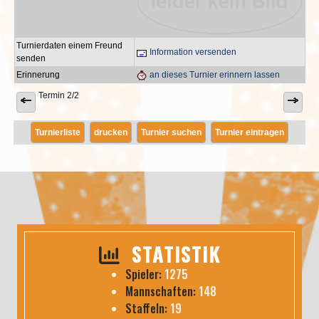
Turnierdaten einem Freund
Information versenden
senden
Erinnerung
an dieses Turnier erinnern lassen
Termin 2/2
Turnierliste
drucken
Turnier suchen
Turnier eintragen
STATISTIK
Spieler:
1275
Mannschaften:
148
Staffeln:
19