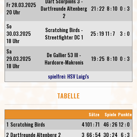
Dart Scorpions 3 -
Fr 28.03.2025
Dartfreunde Altenberg
21
:
22
8
:
10
0
:
3
20 Uhr
2
So
Scratching Birds -
30.03.2025
25
:
19
11
:
7
3
:
0
Streetfighter DC 1
18 Uhr
Sa
De Gallier 53 III -
29.03.2025
19
:
25
8
:
10
0
:
3
Hardcore-Makronis
18 Uhr
spielfrei: HSV Luigi's
TABELLE
Sätze
Spiele
Punkte
1
Scratching Birds
4
101
:
71
46
:
26
12
:
0
2
Dartfreunde Altenberg 2
3
66
:
54
30
:
24
6
:
3