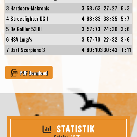
3
Hardcore-Makronis
3
68
:
63
27
:
27
6
:
3
4
Streetfighter DC 1
4
88
:
83
38
:
35
5
:
7
5
De Gallier 53 III
3
57
:
73
24
:
30
3
:
6
6
HSV Luigi's
3
57
:
70
22
:
32
3
:
6
7
Dart Scorpions 3
4
80
:
103
30
:
43
1
:
11
PDF Download
STATISTIK