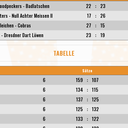
oodpeckers - Badlatschen
22
:
23
ters - Null Achter Meissen II
17
:
26
leichen - Cobras
27
:
15
s - Dresdner Dart Löwen
23
:
19
TABELLE
Sätze
6
159
:
107
6
134
:
115
6
137
:
125
6
125
:
132
6
133
:
122