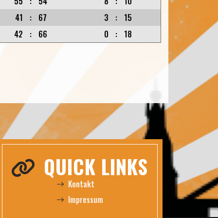
55
:
54
8
:
10
41
:
67
3
:
15
42
:
66
0
:
18
QUICK LINKS
Kontakt
Impressum