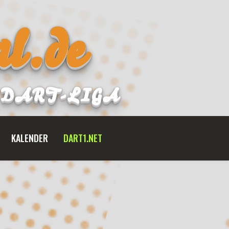
l.de
B DART-LIGA
KALENDER
DART1.NET