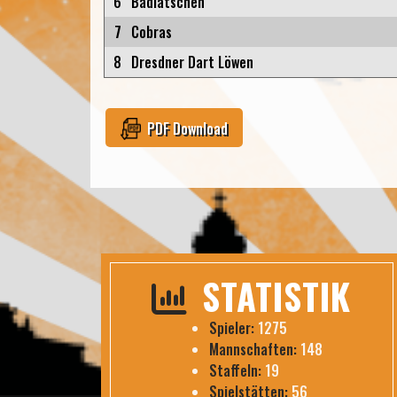
6
Badlatschen
7
Cobras
8
Dresdner Dart Löwen
PDF Download
STATISTIK
Spieler:
1275
Mannschaften:
148
Staffeln:
19
Spielstätten:
56