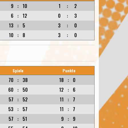
9
:
10
1
:
2
6
:
12
0
:
3
13
:
5
3
:
0
10
:
8
3
:
0
Spiele
Punkte
70
:
38
18
:
0
60
:
50
12
:
6
57
:
52
11
:
7
53
:
57
11
:
7
57
:
51
9
:
9