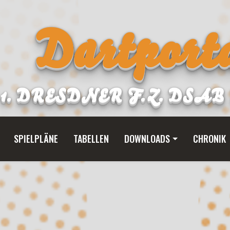
Dartporta
1. DRESDNER F.Z. DSA
SPIELPLÄNE
TABELLEN
DOWNLOADS
CHRONIK