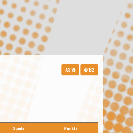
A3
B2
Spiele
Punkte