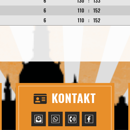
6
130
:
133
6
110
:
152
6
110
:
152
KONTAKT