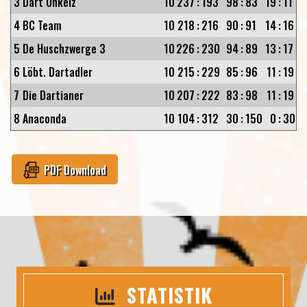
3
Dart Onkelz
10
237
:
193
98
:
83
19
:
11
4
BC Team
10
218
:
216
90
:
91
14
:
16
5
De Huschzwerge 3
10
226
:
230
94
:
89
13
:
17
6
Löbt. Dartadler
10
215
:
229
85
:
96
11
:
19
7
Die Dartianer
10
207
:
222
83
:
98
11
:
19
8
Anaconda
10
104
:
312
30
:
150
0
:
30
PDF Download
STATISTIK