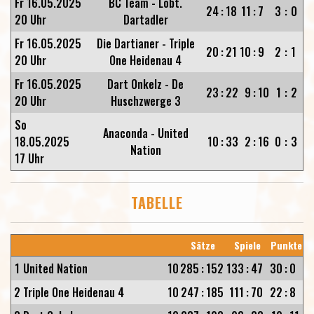
Fr 16.05.2025
BC Team - Löbt.
24
:
18
11
:
7
3
:
0
20 Uhr
Dartadler
Fr 16.05.2025
Die Dartianer - Triple
20
:
21
10
:
9
2
:
1
20 Uhr
One Heidenau 4
Fr 16.05.2025
Dart Onkelz - De
23
:
22
9
:
10
1
:
2
20 Uhr
Huschzwerge 3
So
Anaconda - United
18.05.2025
10
:
33
2
:
16
0
:
3
Nation
17 Uhr
TABELLE
Sätze
Spiele
Punkte
1
United Nation
10
285
:
152
133
:
47
30
:
0
2
Triple One Heidenau 4
10
247
:
185
111
:
70
22
:
8