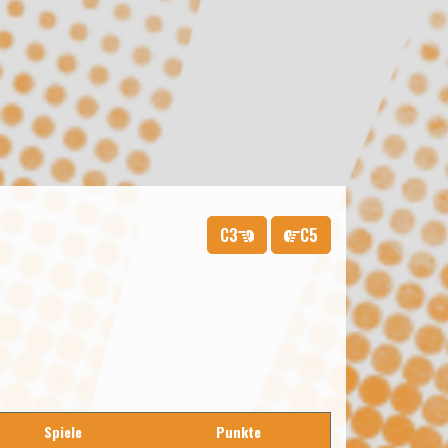
C3
C5
Spiele
Punkte