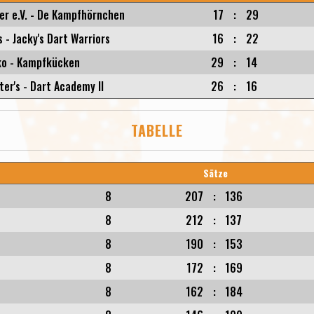
er e.V. - De Kampfhörnchen
17
:
29
- Jacky's Dart Warriors
16
:
22
ko - Kampfkücken
29
:
14
ter's - Dart Academy II
26
:
16
TABELLE
Sätze
8
207
:
136
8
212
:
137
8
190
:
153
8
172
:
169
8
162
:
184