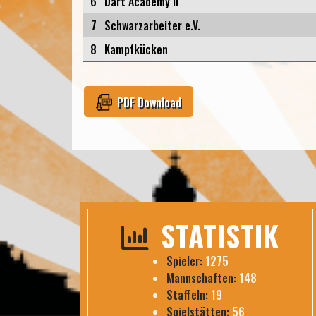
6
Dart Academy II
7
Schwarzarbeiter e.V.
8
Kampfkücken
PDF Download
STATISTIK
Spieler:
1275
Mannschaften:
148
Staffeln:
19
Spielstätten:
56