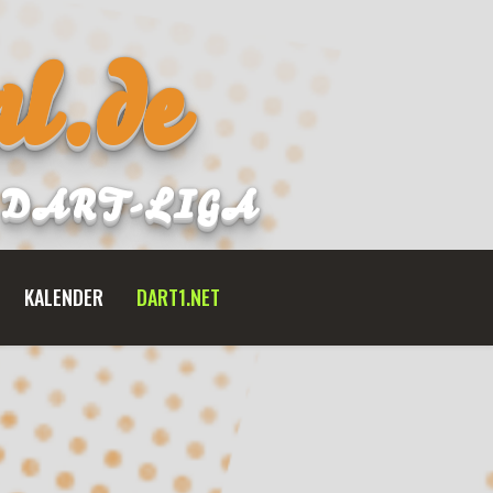
l.de
B DART-LIGA
KALENDER
DART1.NET