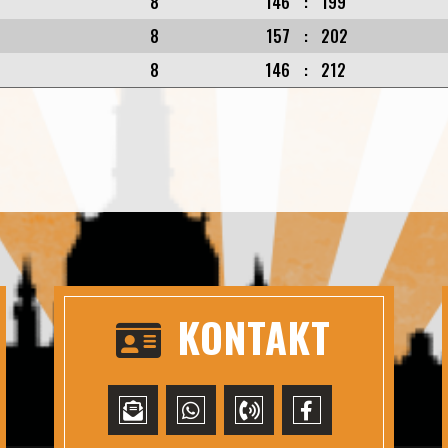
8
146
:
199
8
157
:
202
8
146
:
212
KONTAKT