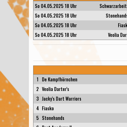
So 04.05.2025 18 Uhr
Schwarzarbeit
So 04.05.2025 18 Uhr
Stonehands 
So 04.05.2025 18 Uhr
Fias
So 04.05.2025 18 Uhr
Veolia Dar
1
De Kampfhörnchen
2
Veolia Darter's
3
Jacky's Dart Warriors
4
Fiasko
5
Stonehands