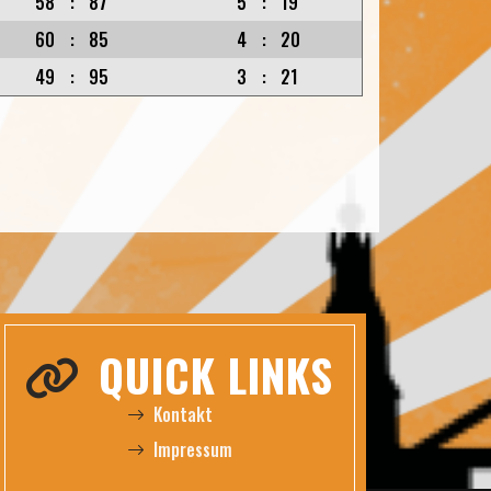
58
:
87
5
:
19
60
:
85
4
:
20
49
:
95
3
:
21
QUICK LINKS
Kontakt
Impressum