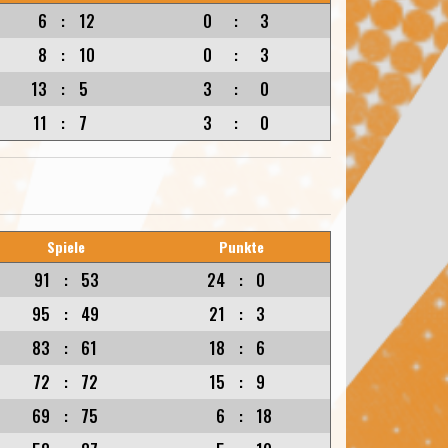
6
:
12
0
:
3
8
:
10
0
:
3
13
:
5
3
:
0
11
:
7
3
:
0
Spiele
Punkte
91
:
53
24
:
0
95
:
49
21
:
3
83
:
61
18
:
6
72
:
72
15
:
9
69
:
75
6
:
18