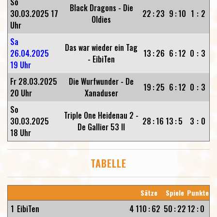
So
Black Dragons - Die
30.03.2025 17
22
:
23
9
:
10
1
:
2
Oldies
Uhr
Sa
Das war wieder ein Tag
26.04.2025
13
:
26
6
:
12
0
:
3
- EibiTen
19 Uhr
Fr 28.03.2025
Die Wurfwunder - De
19
:
25
6
:
12
0
:
3
20 Uhr
Xanaduser
So
Triple One Heidenau 2 -
30.03.2025
28
:
16
13
:
5
3
:
0
De Gallier 53 II
18 Uhr
TABELLE
Sätze
Spiele
Punkte
1
EibiTen
4
110
:
62
50
:
22
12
:
0