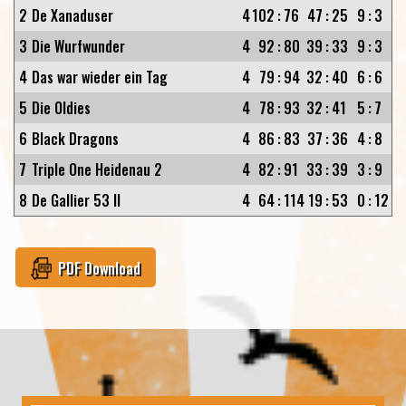
2
De Xanaduser
4
102
:
76
47
:
25
9
:
3
3
Die Wurfwunder
4
92
:
80
39
:
33
9
:
3
4
Das war wieder ein Tag
4
79
:
94
32
:
40
6
:
6
5
Die Oldies
4
78
:
93
32
:
41
5
:
7
6
Black Dragons
4
86
:
83
37
:
36
4
:
8
7
Triple One Heidenau 2
4
82
:
91
33
:
39
3
:
9
8
De Gallier 53 II
4
64
:
114
19
:
53
0
:
12
PDF Download