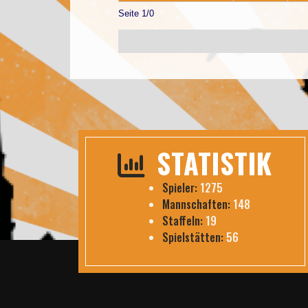
Seite 1/0
STATISTIK
Spieler:
1275
Mannschaften:
148
Staffeln:
19
Spielstätten:
56