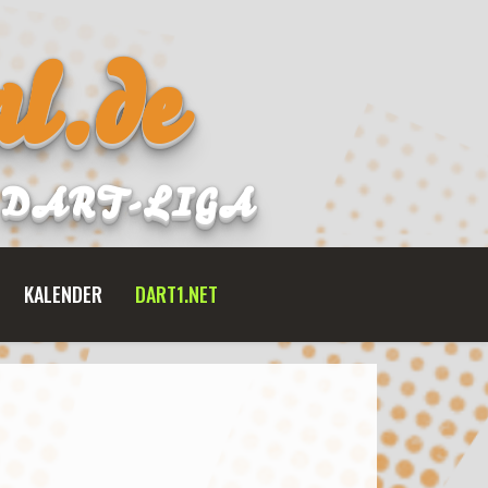
l.de
B DART-LIGA
KALENDER
DART1.NET