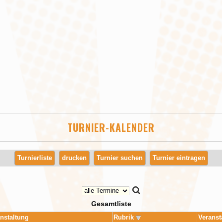
TURNIER-KALENDER
Turnierliste
drucken
Turnier suchen
Turnier eintragen
Gesamtliste
nstaltung
Rubrik
Veranst