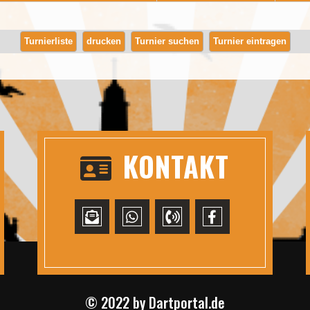
Turnierliste
drucken
Turnier suchen
Turnier eintragen
KONTAKT
© 2022 by
Dartportal.de