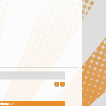
|<
>|
altungsort