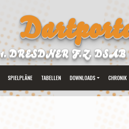
Dartporta
1. DRESDNER F.Z. DSA
SPIELPLÄNE
TABELLEN
DOWNLOADS
CHRONIK